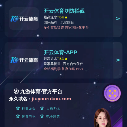
苏州不锈钢铸件含碳量过高是什么原因
19
2020-03
加载更多
联系我们
九游平台
联系电话：
86-512-63150368
电子邮箱：
wjstjyf@126.com