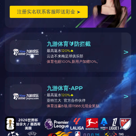
传真：
0512-63395918
苏州汽车配件铸造离心铸造方法
地址：
苏州市吴江区菀坪西路29号
24
COPYRIGHT @ 2020
九游平台 WWW.TOCRAQUE.COM
2020-03
ALL RIGHTS RESERVED.
备案号：
[苏ICP备17066802号]
苏公网安备 32050902100651号
星空官方网页版_星空(中国)官方
|
九游·官方站网页版
|
J9体育平
台有限责任公司
|
乐鱼注册
|
kaiyun体育（中国）有限公司官网
|
乐鱼在线注册_乐鱼（中国）
|
爱游戏ayx官网首页_爱游戏(中
国)
|
开云手机平台_开云(中国)
|
苏州九游（中国）铸件制造厂都有哪些产业要求
星空官方网页版_星空(中国)官方
|
九游·官方站网页版
|
J9体育平
台有限责任公司
|
乐鱼注册
|
kaiyun体育（中国）有限公司官网
|
乐鱼在线注册_乐鱼（中国）
|
爱游戏ayx官网首页_爱游戏(中